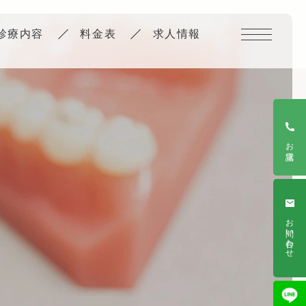
診療内容
料金表
求人情報
小
学
４
年
生
の
職
お電話
場
体
験
🎶
お問い合わせ