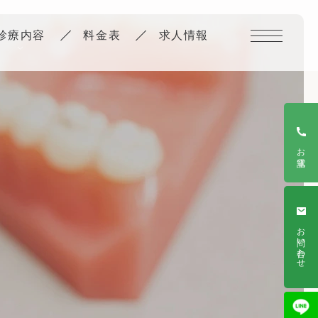
診療内容
料金表
求人情報
10
月
休
診
日
の
お
お電話
知
ら
せ
お問い合わせ